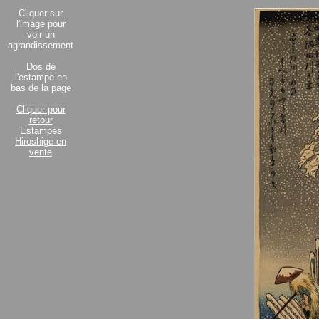
Cliquer sur
l'image pour
voir un
agrandissement
Dos de
l'estampe en
bas de la page
Cliquer pour
retour
Estampes
Hiroshige en
vente