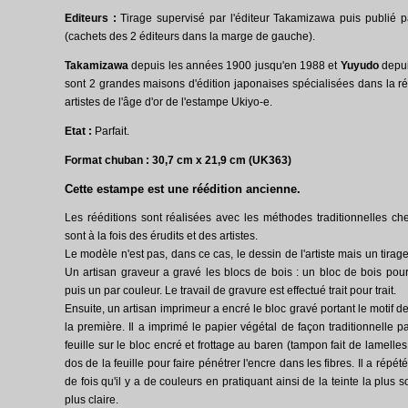
Editeurs :
Tirage supervisé par l'éditeur Takamizawa puis publié p
(cachets des 2 éditeurs dans la marge de gauche).
Takamizawa
depuis les années 1900 jusqu'en 1988 et
Yuyudo
depui
sont 2 grandes maisons d'édition japonaises spécialisées dans la r
artistes de l'âge d'or de l'estampe Ukiyo-e.
Etat :
Parfait.
Format chuban : 30,7 cm x 21,9 cm (UK363)
Cette estampe est une réédition ancienne.
Les rééditions sont réalisées avec les méthodes traditionnelles ch
sont à la fois des érudits et des artistes.
Le modèle n'est pas, dans ce cas, le dessin de l'artiste mais un tirag
Un artisan graveur a gravé les blocs de bois : un bloc de bois pour 
puis un par couleur. Le travail de gravure est effectué trait pour trait.
Ensuite, un artisan imprimeur a encré le bloc gravé portant le motif d
la première. Il a imprimé le papier végétal de façon traditionnelle p
feuille sur le bloc encré et frottage au baren (tampon fait de lamell
dos de la feuille pour faire pénétrer l'encre dans les fibres. Il a répét
de fois qu'il y a de couleurs en pratiquant ainsi de la teinte la plus s
plus claire.