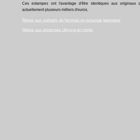
Ces estampes ont l'avantage d'être identiques aux originaux q
actuellement plusieurs milliers d'euros.
Retour aux portraits de femmes en estampe japonaise
Retour aux estampes Ukiyo-e en vente