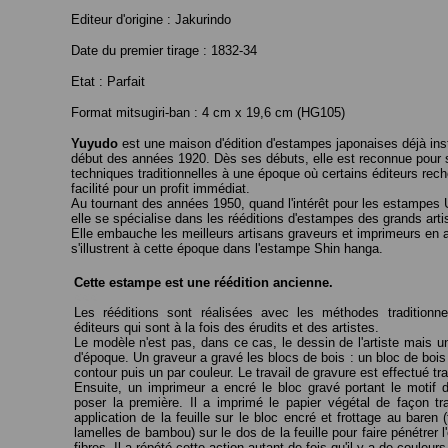
Editeur d'origine : Jakurindo
Date du premier tirage : 1832-34
Etat : Parfait
Format mitsugiri-ban : 4 cm x 19,6 cm (HG105)
Yuyudo
est une maison d'édition d'estampes japonaises déjà ins
début des années 1920. Dès ses débuts, elle est reconnue pour 
techniques traditionnelles à une époque où certains éditeurs rech
facilité pour un profit immédiat.
Au tournant des années 1950, quand l'intérêt pour les estampes U
elle se spécialise dans les rééditions d'estampes des grands artis
Elle embauche les meilleurs artisans graveurs et imprimeurs en ac
s'illustrent à cette époque dans l'estampe Shin hanga.
Cette estampe est une réédition ancienne.
<<<
Les rééditions sont réalisées avec les méthodes traditionn
éditeurs qui sont à la fois des érudits et des artistes.
Le modèle n'est pas, dans ce cas, le dessin de l'artiste mais un 
d'époque. Un graveur a gravé les blocs de bois : un bloc de bois p
contour puis un par couleur. Le travail de gravure est effectué trai
Ensuite, un imprimeur a encré le bloc gravé portant le motif 
poser la première. Il a imprimé le papier végétal de façon tra
application de la feuille sur le bloc encré et frottage au baren 
lamelles de bambou) sur le dos de la feuille pour faire pénétrer l
fibres. Il a répété cette action autant de fois qu'il y a de couleurs