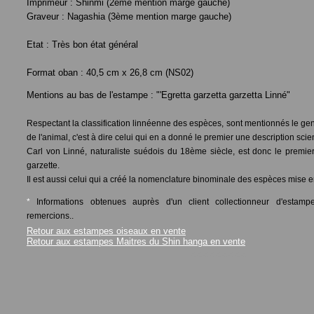
Imprimeur : Shinmi (2ème mention marge gauche)
Graveur : Nagashia (3ème mention marge gauche)
Etat :
Très bon état général
Format oban : 40,5 cm x 26,8 cm (NS02)
Mentions au bas de l'estampe : "'Egretta garzetta garzetta Linné"
Respectant la classification linnéenne des espèces, sont mentionnés le genr
de l'animal, c'est à dire celui qui en a donné le premier une description scien
Carl von Linné, naturaliste suédois du 18ème siècle, est donc le premier 
garzette.
Il est aussi celui qui a créé la nomenclature binominale des espèces mise en
*
Informations obtenues auprès d'un client collectionneur d'estam
remercions..
Retour aux estampes oiseaux en vente
Retour aux estampes Maitres du Shin hanga en vente
<<<<<<<<<