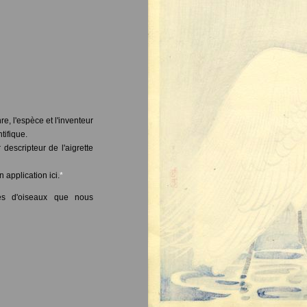
e, l'espèce et l'inventeur
tifique.
descripteur de l'aigrette
 application ici.
*
pes d'oiseaux que nous