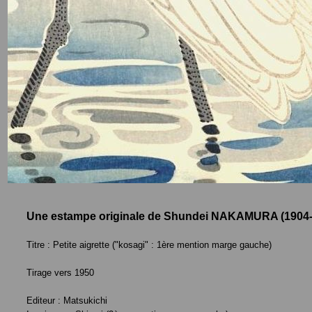
Une estampe originale de
Shundei NAKAMURA (1904-
Titre : Petite aigrette ("kosagi" :
1ère mention marge gauche)
Tirage vers 1950
Editeur : Matsukichi